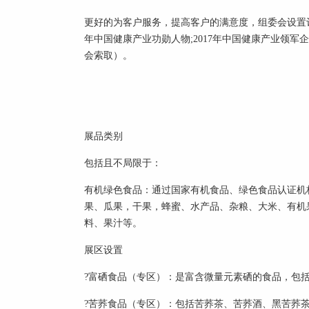
更好的为客户服务，提高客户的满意度，组委会设置评
年中国
健康
产业功勋人物;2017年中国
健康
产业领军企业
会索取）。
展品类别
包括且不局限于：
有机绿色食品：通过国家
有机食品
、绿色食品认证机
果、瓜果，干果，蜂蜜、水产品、杂粮、大米、有机
料、果汁等。
展区设置
?富硒食品（专区）：是富含微量元素硒的食品，包
?苦荞食品（专区）：包括苦荞茶、苦荞酒、黑苦荞