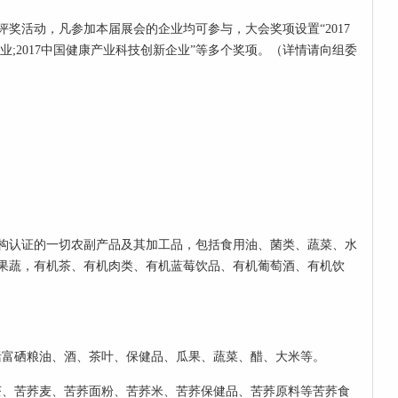
奖活动，凡参加本届展会的企业均可参与，大会奖项设置“2017
;2017中国
健康
产业科技创新企业”等多个奖项。（详情请向组委
构认证的一切农副产品及其加工品，包括食用油、菌类、蔬菜、水
果蔬，有机茶、有机肉类、有机蓝莓饮品、有机葡萄酒、有机饮
括富硒粮油、酒、茶叶、保健品、瓜果、蔬菜、醋、大米等。
茶、苦荞麦、苦荞面粉、苦荞米、苦荞保健品、苦荞原料等苦荞食