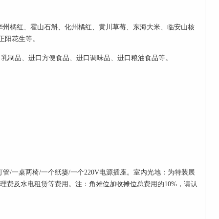
、华州橘红、霍山石斛、化州橘红、黄川草莓、东海大米、临安山核
正阳花生等。
口乳制品、进口方便食品、进口调味品、进口粮油食品等。
）
灯管/一桌两椅/一个纸篓/一个220V电源插座。室内光地：为特装展
管理费及水电租赁等费用。注：角摊位加收摊位总费用的10%，请认