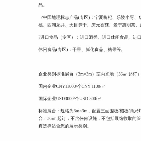
品。
?中国地理标志产品(专区)：宁夏枸杞、乐陵小枣
桃、西湖龙井、天目笋干、庆元香菇、景宁惠明茶、
?进口食品（专区）：进口酒类、进口休闲食品、进
休闲食品(专区)：干果、膨化食品、糖果等。
企业类别
标准展台（3m×3m）
室内光地（36㎡ 起订
国内企业
CNY11000/个
CNY 1100/㎡
国际企业
USD3000/个
USD 300/㎡
标准展台：规格为3m×3m，配置三面围板/楣板/两只
台，36㎡ 起订，不含任何设施，不包括展馆收取的
真选择适合您的展示类别。