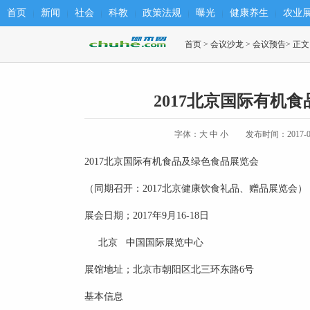
首页
新闻
社会
科教
政策法规
曝光
健康养生
农业
首页
>
会议沙龙
>
会议预告
> 正文
2017北京国际有机
字体：
大
中
小
发布时间：2017-04
2017北京国际
有机食品
及绿色食品展览会
（同期召开：2017北京
健康
饮食礼品、赠品展览会）
展会日期；2017年9月16-18日
北京 中国国际展览中心
展馆地址；北京市朝阳区北三环东路6号
基本信息