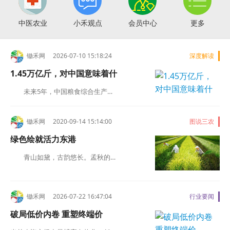



中医农业
小禾观点
会员中心
更多
锄禾网 2026-07-10 15:18:24
深度解读
1.45万亿斤，对中国意味着什
未来5年，中国粮食综合生产…
锄禾网 2020-09-14 15:14:00
图说三农
绿色绘就活力东港
青山如黛，古韵悠长。孟秋的…
锄禾网 2026-07-22 16:47:04
行业要闻
破局低价内卷 重塑终端价