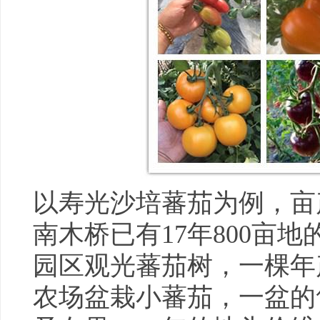
以寿光沙培蕃茄为例，亩产
南木桥已有17年800亩
园区观光蕃茄树，一棵年产
农场盆栽小蕃茄，一盆的售