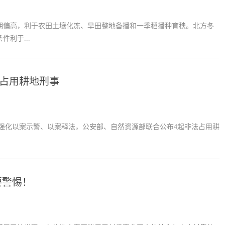
偏高，利于农田土壤化冻、旱田整地备播和一季稻播种育秧。北方冬
利于...
法占用耕地刑事
为强化以案示警、以案释法，公安部、自然资源部联合公布4起非法占用耕
要警惕！