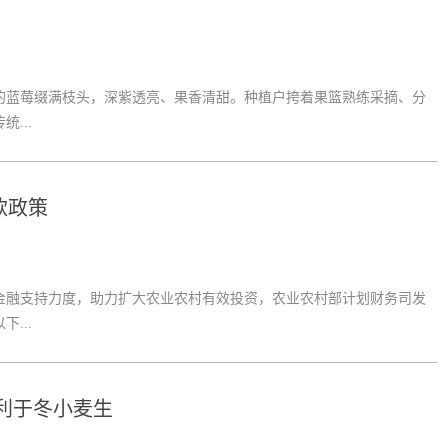
蓝莓缀满枝头，深紫透亮、果香清甜。种植户挎着果篮熟练采摘、分
...
款政策
融支持力度，助力扩大农业农村有效投资，农业农村部计划财务司发
...
件利于冬小麦生