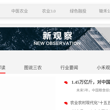
中医农业
农业3.0
绿色融投
锄禾
中医中药
有机生活
特色小镇
供应
种养结合
中医养生
田园综合体
采购
药食同源
新农人
科技成果
合作社
服务平台
区域品牌
跨界农业
典型
文化遗产
解读
图说三农
行业要闻
小禾观
1.45万亿斤，对中
未来5年，中国粮食综合
农业农村现代化“十五五