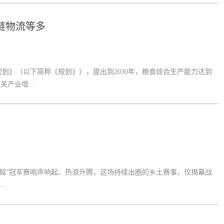
链物流等多
划》（以下简称《规划》），提出到2030年，粮食综合生产能力达到
产业增...
超”冠军赛哨声响起、热浪升腾，这场持续出圈的乡土赛事，仅揭幕战
..