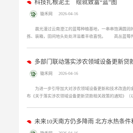
科技扎根泥土 绘就致富“蓝”图
锄禾网
2026-04-16
晨光漫过云南澄江的蓝莓种植基地，一串串饱满圆润的
拣、装箱，田间地头处处洋溢着丰收喜悦。 高丛蓝莓传统
多部门联动落实涉农领域设备更新贷
锄禾网
2026-04-16
为进一步引导加大对涉农领域设备更新和技术改造的金
布《关于落实涉农领域设备更新贷款相关政策的通知》（以下
未来10天南方仍多降雨 北方水热条