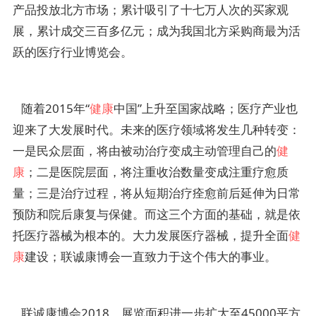
产品投放北方市场；累计吸引了十七万人次的买家观
展，累计成交三百多亿元；成为我国北方采购商最为活
跃的医疗行业博览会。
随着2015年“
健康
中国”上升至国家战略；医疗产业也
迎来了大发展时代。未来的医疗领域将发生几种转变：
一是民众层面，将由被动治疗变成主动管理自己的
健
康
；二是医院层面，将注重收治数量变成注重疗愈质
量；三是治疗过程，将从短期治疗痊愈前后延伸为日常
预防和院后康复与保健。而这三个方面的基础，就是依
托医疗器械为根本的。大力发展医疗器械，提升全面
健
康
建设；联诚康博会一直致力于这个伟大的事业。
联诚康博会2018，展览面积进一步扩大至45000平方