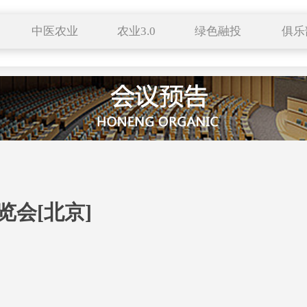
中医农业
农业3.0
绿色融投
俱乐
种养结合
有机生活
特色小镇
药食同源
自然农法
田园综合体
服务平台
中医养生
科技成果
联络站
新农业
跨界农业
企业展播
新农人
区域品牌
会[北京]