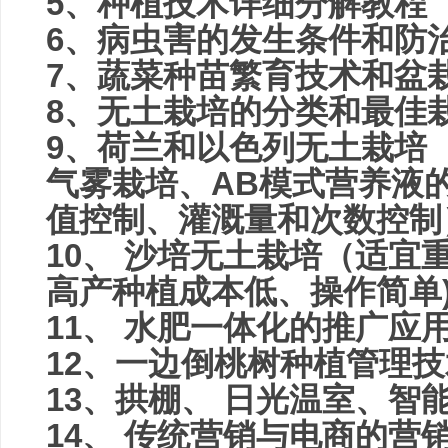
5、种植技术详细分解教程
6
、病虫害的发生条件和防
7
、蔬菜种苗繁育技术和盆
8、无土栽培的分类和最佳
9
、荷兰和以色列无土栽培
气雾栽培、AB模式营养液的
值控制、灌溉量和次数控制
10、 沙培无土栽培（
适宜
高产种植
成本低、操作简单
11
、 水肥一体化的推广应
12、一边倒桃树种植管理
13、拱棚、 日光温室、智
14、 传统营销与电商的营