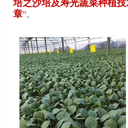
培之沙培及寿光蔬菜种植技
章
”。