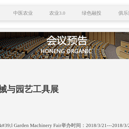
中医农业
农业3.0
绿色融投
俱乐
种养结合
有机生活
特色小镇
药食同源
自然农法
田园综合体
服务平台
中医养生
科技成果
联络站
新农业
跨界农业
企业展播
新农人
区域品牌
机械与园艺工具展
&#39;l Garden Machinery Fair举办时间：2018/3/21