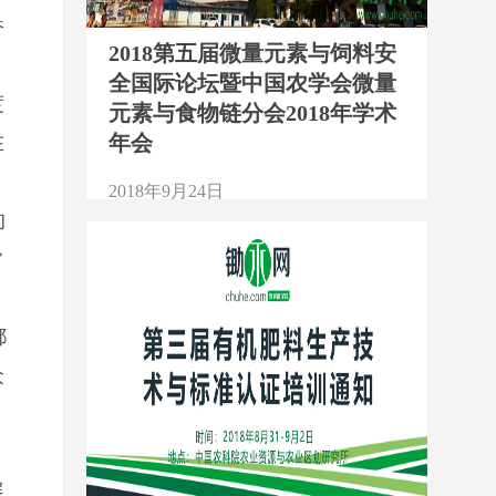
香
2018第五届微量元素与饲料安
全国际论坛暨中国农学会微量
度
元素与食物链分会2018年学术
年会
在
2018年9月24日
的
1918
常
都
众
展