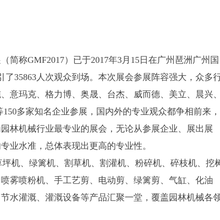
称GMF2017）已于2017年3月15日在广州琶洲广州国
了35863人次观众到场。本次展会参展阵容强大，众多
施、意玛克、格力博、奥晟、台杰、威而德、美立、晨兴
等150多家知名企业参展，国内外的专业观众都争相前来，
为园林机械行业最专业的展会，无论从参展企业、展出展
的专业水准，总体表现出更高的专业性。
，草坪机、绿篱机、割草机、割灌机、粉碎机、碎枝机、挖
、喷雾喷粉机、手工艺剪、电动剪、绿篱剪、气缸、化油
、节水灌溉、灌溉设备等产品汇聚一堂，覆盖园林机械各