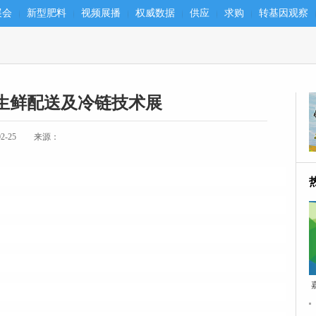
展会
新型肥料
视频展播
权威数据
供应
求购
转基因观察
际生鲜配送及冷链技术展
-25
来源：