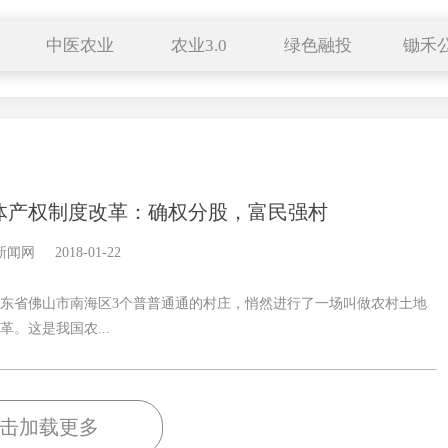
中医农业
农业3.0
绿色融投
锄禾
中医中药
有机生活
特色小镇
供应
种养结合
中医养生
田园综合体
采购
药食同源
新农人
科技成果
合作社
服务平台
区域品牌
跨界农业
典型
体产权制度改革：确权分股，富民强村
文化遗产
新闻网
2018-01-22
东省佛山市南海区3个普普通通的村庄，悄然进行了一场叫做农村土地
。这是我国农...
击加载更多