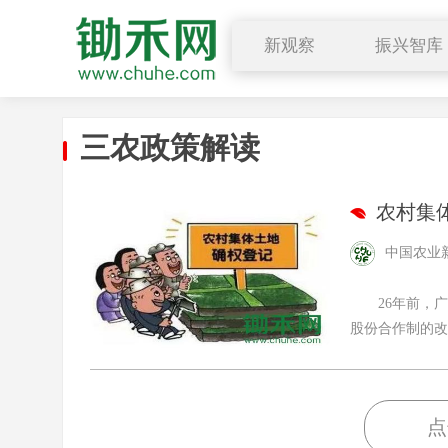
新观察
振兴智库
行业要闻
乡村振兴
深度解读
农学院
三农政策解读
小禾观点
公开课
农村集
中国农业
26年前，广
股份合作制的改革
点