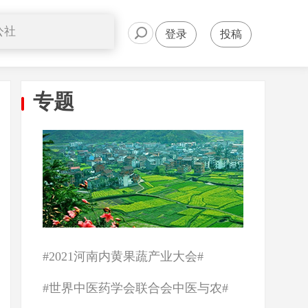
公社
登录
投稿
信息
平台
专题
风采
案例
#2021河南内黄果蔬产业大会#
#世界中医药学会联合会中医与农#