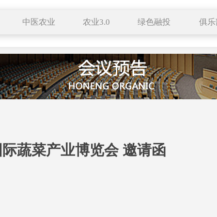
中医农业
农业3.0
绿色融投
俱乐
种养结合
有机生活
特色小镇
药食同源
自然农法
田园综合体
服务平台
中医养生
科技成果
联络站
新农业
跨界农业
企业展播
新农人
区域品牌
国际蔬菜产业博览会 邀请函