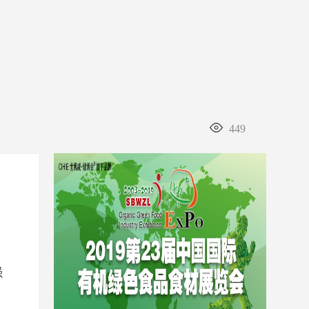
449
强