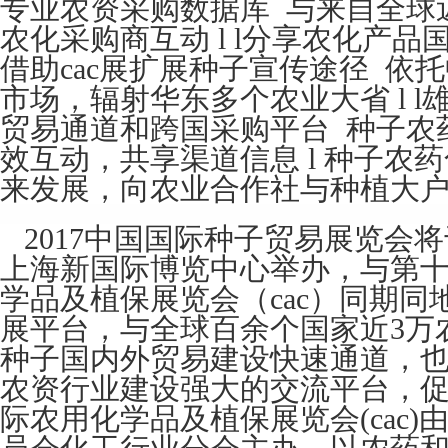
专业农资采购数据库 与来自全球
农化采购商互动 l l分享农化产
借助cac展扩展种子宣传途径 依
市场，辐射华东多个农业大省 l 
贸易通道和跨国采购平台 种子农
效互动，共享渠道信息 l 种子农
来发展，向农业合作社与种植大
2017
中国国际种子贸易展览会将
上海新国际博览中心举办，与第
学品及植保展览会（
cac
）同期同
展平台，与全球百余个国家近
3
万
种子国内外贸易建设快速通道，
农资行业建设强大的交流平台，促
际农用化学品及植保展览会
(cac)