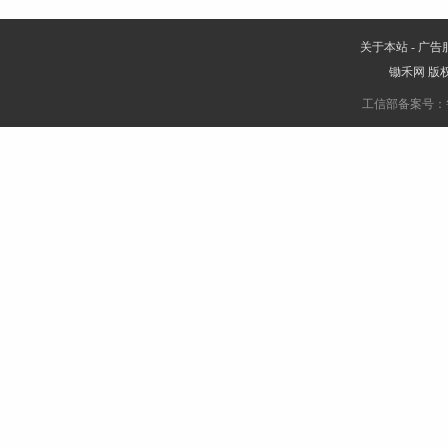
关于本站
-
广告
锄禾网
版权
工信部备案号：鲁IC