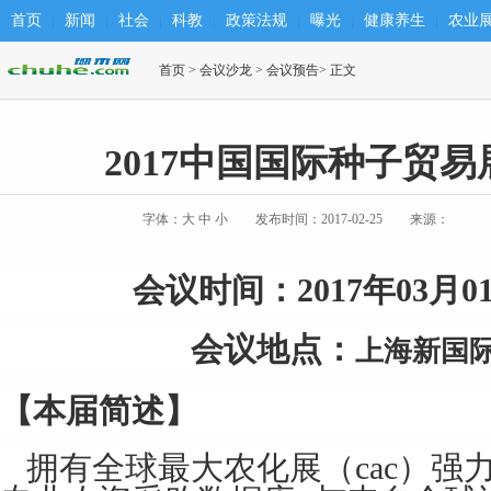
首页
新闻
社会
科教
政策法规
曝光
健康养生
农业
首页
>
会议沙龙
>
会议预告
> 正文
2017中国国际种子贸
字体：
大
中
小
发布时间：2017-02-25
来源：
会议时间：2017年03月01
会议地点：
上海新国
【本届简述】
拥有全球最大农化展（cac）强