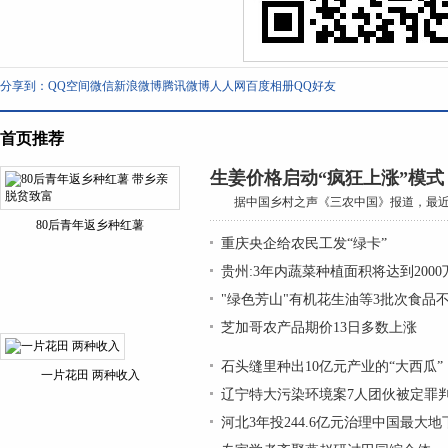
分享到：
QQ空间
微信
新浪微博
腾讯微博
人人网
百度相册
QQ好友
首页推荐
生姜价格启动“疯狂上涨”模式
据中国乡村之声《三农中国》报道，最近久
80后青年返乡种红薯
重庆央企给农民工发“绿卡”
贵州:3年内蔬菜种植面积将达到2000
"绿色芳山"有机花生油等3批次食品
芝加哥农产品期价13日多数上涨
石头缝里种出10亿元产业的“大西瓜”
一片花田 两种收入
辽宁特大污染环境案7人团伙被定罪
河北3年投244.6亿元治理中国最大