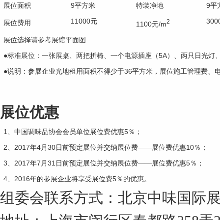
9
9
展位面积
平方米
特装净地
平
11000
300
元
2
展位费用
1100
/m
元
展位选择请参考展馆平面图
5A
●标准展位：一张展桌、两把折椅、一个电源插座（
）、两只日光灯
36
●说明：参展企业光地租用面积不得少于
平方米，展位施工管理费、
展位优惠
1
5
、中国调味品协会会员单位展位费优惠
％；
2
2017
4
30
10
、
年
月
日前预定展位并交纳展位费——展位费优惠
％；
3
2017
7
31
5
、
年
月
日前预定展位并交纳展位费——展位费优惠
％；
4
2016
5
、
年的参展企业将享受展位费
％的优惠。
组委会联系方式：北京中味国际