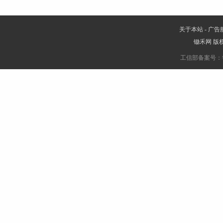
关于本站
-
广告
锄禾网
版权
工信部备案号：鲁IC