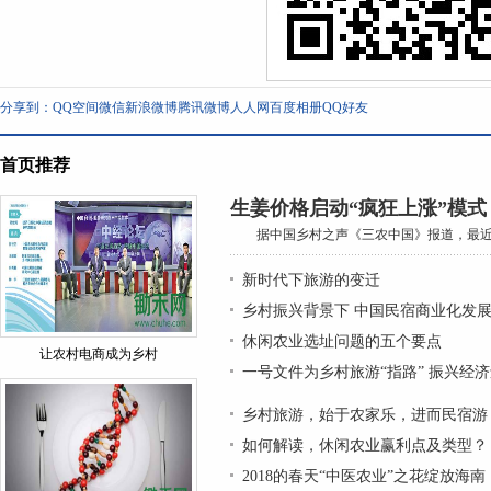
分享到：
QQ空间
微信
新浪微博
腾讯微博
人人网
百度相册
QQ好友
首页推荐
生姜价格启动“疯狂上涨”模式
据中国乡村之声《三农中国》报道，最近久
新时代下旅游的变迁
乡村振兴背景下 中国民宿商业化发
休闲农业选址问题的五个要点
​让农村电商成为乡村
一号文件为乡村旅游“指路” 振兴经
乡村旅游，始于农家乐，进而民宿游
如何解读，休闲农业赢利点及类型？
2018的春天“中医农业”之花绽放海南