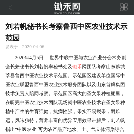


刘若帆秘书长考察鲁西中医农业技术示
范园
发表于：2020-04-06
20
20
年
4
月
5
日，
世界中联中医与农业产业分会常务副
会长兼秘书长刘若帆率秘书处及
锄禾
网团队
考察山东聊城
莘县鲁西中医农业技术示范园
。
示范园区建设单位国际中
医农业联盟鲁西中医农业技术服务团队以及山东首鲜集团
技术负责人陪同考察。示范园区高大的圣女果种植棚里，
在听完中医农业技术团队现场就中医农业技术在圣女果种
植中产生的生育强健，抗病性强，果实不易裂果，耐贮
运，风味独特，营养丰富的优异应用效果讲解后，
刘若帆
指出
“中医农业”可为农产品产地水、土、气立体污染综合