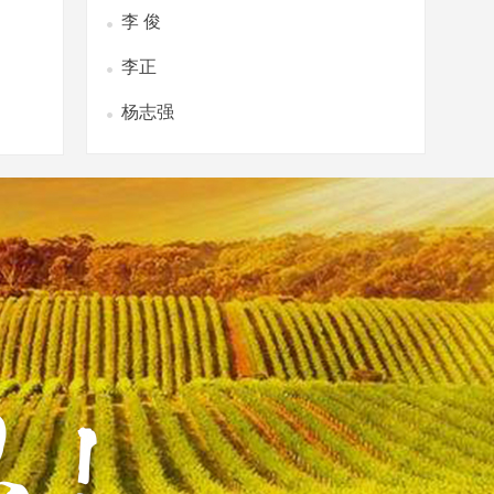
李 俊
李正
杨志强