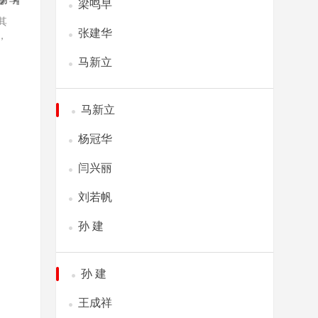
梁鸣早
其
张建华
，
马新立
马新立
杨冠华
闫兴丽
刘若帆
孙 建
孙 建
王成祥