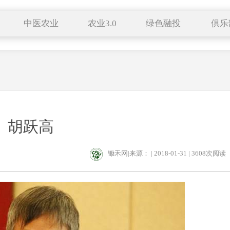
中医农业
农业3.0
绿色融投
俱乐
种养结合
有机生活
特色小镇
药食同源
自然农法
田园综合体
服务平台
中医养生
科技成果
联络站
新农业
跨界农业
胡跃高
企业展播
新农人
区域品牌
锄禾网|来源： | 2018-01-31 |
3608次阅读