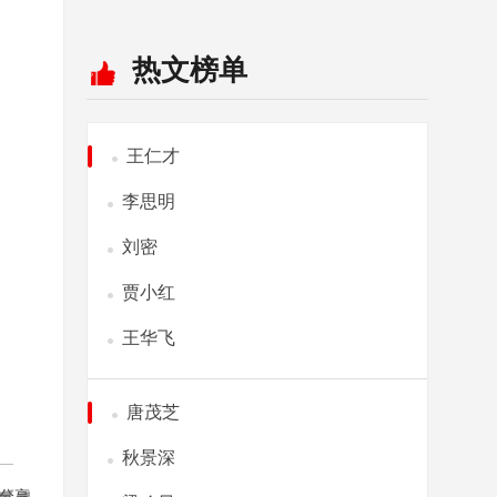
热文榜单
王仁才
李思明
刘密
贾小红
王华飞
唐茂芝
秋景深
分享