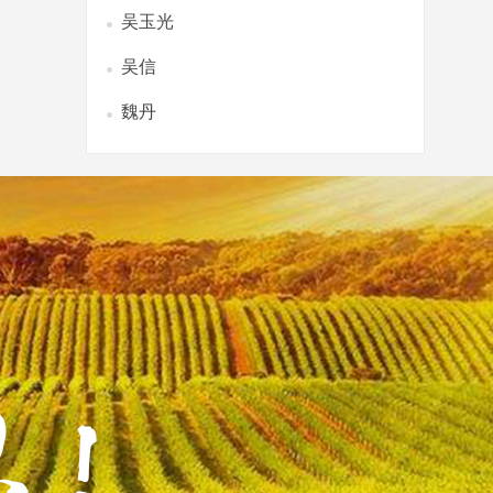
吴玉光
吴信
魏丹