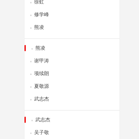
徐虹
修学峰
熊凌
熊凌
谢甲涛
项续朗
夏敬源
武志杰
武志杰
吴子敬