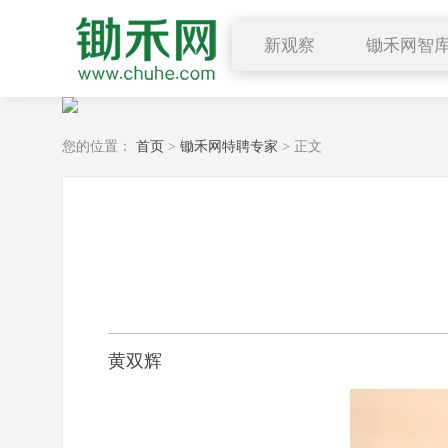
新观察
锄禾网智
图说三农
乡村振兴
行业要闻
供应
您的位置：
首页
>
锄禾网特聘专家
> 正文
深度解读
求购
小禾观点
黄双辉