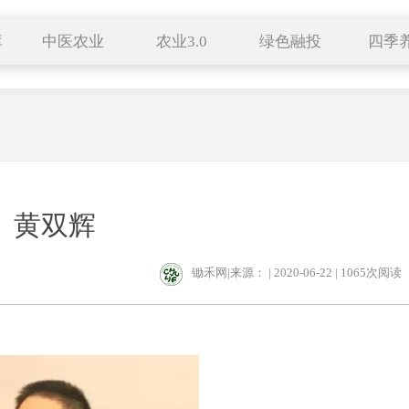
库
中医农业
农业3.0
绿色融投
四季
中医中药
有机生活
特色小镇
种养结合
自然农法
田园综合体
药食同源
中医养生
科技成果
服务平台
新农人
跨界农业
黄双辉
区域品牌
锄禾网|来源： | 2020-06-22 |
1065次阅读