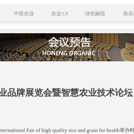
中医农业
农业3.0
绿色融投
俱乐
种养结合
有机生活
特色小镇
药食同源
自然农法
田园综合体
服务平台
中医养生
科技成果
联络站
新农业
跨界农业
企业展播
新农人
区域品牌
农业品牌展览会暨智慧农业技术论坛
ational Fair of high quality rice and grain for he