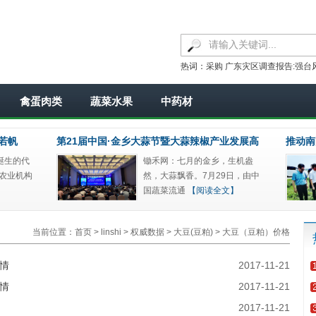
热词：
采购
广东灾区调查报告:强台
3日
处暑
社
2-1
自然农法
鲜食玉米
禽蛋肉类
蔬菜水果
中药材
若帆
第21届中国·金乡大蒜节暨大蒜辣椒产业发展高
推动南
诞生的代
锄禾网：七月的金乡，生机盎
峰论坛
品牌双
农业机构
然，大蒜飘香。7月29日，由中
国蔬菜流通
【阅读全文】
当前位置：
首页
>
linshi
>
权威数据
>
大豆(豆粕)
>
大豆（豆粕）价格
行情
2017-11-21
行情
2017-11-21
2017-11-21