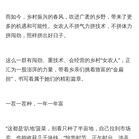
而如今，乡村振兴的春风，吹进广袤的乡野，带来了更
多的机遇和可能性。女农人不拼气力拼技术，不拼体力
拼闯劲，照样拼出好日子。
这么一群有闯劲、重技术、会经营的乡村“女农人”，正
汇为一股澎湃的力量，带着乡亲们挑着致富的“金扁
担”，书写着属于她们的精彩篇章。
一茬一茬种，一年一年富
“这都是‘趴地’菠菜，别看只种了半亩地，自己拉到市场
卖，也能收获几千块钱。”惊蛰时节，正午时分，沛县