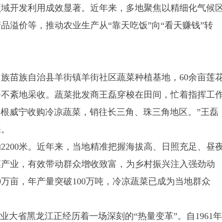
开发利用成效显著。近年来，多地聚焦以精细化气候
品溢价等，推动农业生产从“靠天吃饭”向“看天赚钱”转
苗族自治县羊街镇羊街社区蔬菜种植基地，60余亩莲
条不紊地采收。蔬菜批发商王磊穿梭在田间，忙着指挥工
扎根威宁收购冷凉蔬菜，销往长三角、珠三角地区。”王磊
睐。
200米。近年来，当地精准把握海拔高、日照充足、昼
菜产业，有效带动群众增收致富，为乡村振兴注入强劲动
万亩，年产量突破100万吨，冷凉蔬菜已成为当地群众
大省黑龙江正经历着一场深刻的“热量变革”。自1961年