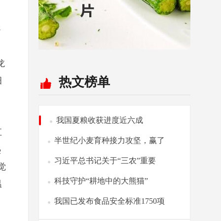
导
龙
热文榜单
细
我国夏粮收获进度近六成
江
半世纪小麦育种接力攻坚，赢了
热
习近平总书记关于“三农”重要
觉
科技守护“耕地中的大熊猫”
温
我国已发布食品安全标准1750项