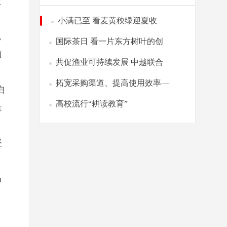
让
小满已至 看麦黄秧绿迎夏收
，
国际茶日 看一片东方树叶的创
植
共促渔业可持续发展 中越联合
拓宽采购渠道、提高使用效率—
自
高校流行“耕读教育”
量
昼
马