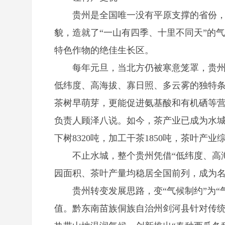
贵州是全国唯一没有平原支撑的省份，山地
貌，造就了“一山有四季、十里不同天”的
特色作物的绝佳生长区。
每年元旦，当北方仍被寒意笼罩，贵州省
低纬度、高海拔、寡日照、多云雾的独特
茶树早萌芽，更能促进氨基酸和有机硒等营
负责人顾泽八说。如今，茶产业已成为水
下树8320吨，加工干茶1850吨，茶叶产业
不止水城，整个贵州凭借“低纬度、高海
园面积、茶叶产量均稳居全国前列，成为
贵州转变发展思路，变“气候制约”为“
值。黔东南苗族侗族自治州剑河县针对传