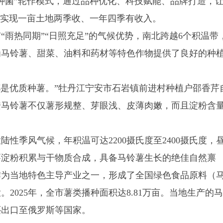
种菌”轮作模式，通过品种优化、科技赋能、品牌打造，
，实现一亩土地两季收、一年四季有收入。
热同期”“日照充足”的气候优势，南北跨越6个积温带
为马铃薯、甜菜、油料和药材等特色作物提供了良好的种
是优质种薯。”牡丹江宁安市石岩镇前进村种植户邵香芹
安马铃薯不仅薯形规整、芽眼浅、皮薄肉嫩，而且淀粉含
季风气候，年积温可达2200摄氏度至2400摄氏度，
铃薯淀粉积累与干物质合成，具备马铃薯生长的绝佳自然禀
作为当地特色主导产业之一，形成了全国绿色食品原料（
2025年，全市薯类播种面积达8.81万亩。当地生产的马
还出口至俄罗斯等国家。