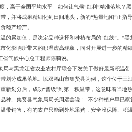
摄氏度，高于全国平均水平。如何让气候“红利”精准落地？黑
温带，并将成果精细化到田间地头，新的“热量地图”正指
粮食稳产增产。
的累加值，是决定品种选择和种植布局的“红线”。“黑
城市化影响所带来的积温虚高现象，同时开展进一步的精
江省气候中心总工程师陈莉说。
象局与黑龙江省农业农村厅联合下发关于做好最新积温带
温带划分成果落地。以双鸭山市集贤县为例，这个位于三
重新划分后，成功“晋级”到第一积温带，这意味着当地
品种。集贤县气象局局长周远鑫说：“不少种植户早已察
积温带销售，有的农户只能到外地采购，安全没保障。积