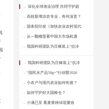
深化全球渔业治理 共同守护蔚
等
高校新增涉农专业，有何深意？
国务院印发《加快农业农村现代
具
从一颗榴莲看中国大市场机遇
于
我国科研团队为庄稼装上“抗冷
园
计
我国科研团队为庄稼装上“抗冷
“国民水产品50g+”行动暨2026
茶
小农户与现代农业如何衔接？
如何守护好大国粮仓？
亚
小满已至 看麦黄秧绿迎夏收