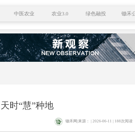
中医农业
农业3.0
绿色融投
锄禾
中医中药
有机生活
特色小镇
供应
种养结合
中医养生
田园综合体
采购
药食同源
新农人
科技成果
合作社
服务平台
区域品牌
跨界农业
典型
文化遗产
天时“慧”种地
锄禾网|来源： | 2026-06-11 |
188次阅读