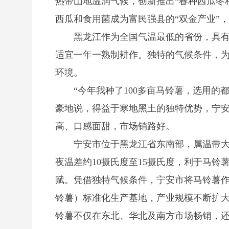
热带山地温润气候，创新推出“春种西瓜冬
西瓜和食用菌成为富民强县的“双金产业”
黑龙江作为全国气温最低的省份，具有“雨
适宜一年一熟制耕作。独特的气候条件，
环境。
“今年我种了100多亩马铃薯，选用的都
豪地说，得益于寒地黑土的独特优势，宁
高、口感面甜，市场销路好。
宁安市位于黑龙江省东南部，属温带大陆性
夜温差约10摄氏度至15摄氏度，利于马
赋。凭借独特气候条件，宁安市将马铃薯
铃薯）标准化生产基地，产业规模不断扩大。
铃薯不仅在东北、华北及南方市场畅销，