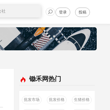
公社
登录
投稿
信息
平台
风采
案例
锄禾网热门
批发市场
批发价格
生猪价格