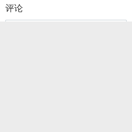
评论
发 布
最新评论
正在载入评论列表...
Copyright(c)2017 CHUHE 工信部备案号：京ICP备17061680号-1