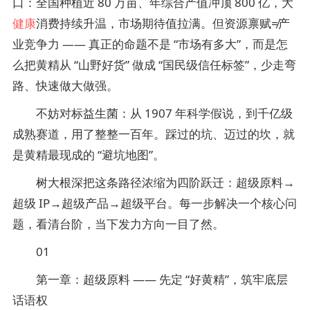
口：全国种植近 80 万亩、年综合产值冲顶 800 亿，大
健康
消费持续升温，市场期待值拉满。但资源禀赋≠产
业竞争力 —— 真正的命题不是 “市场有多大”，而是怎
么把黄精从 “山野好货” 做成 “国民级信任标签”，少走弯
路、快速做大做强。
不妨对标益生菌：从 1907 年科学假说，到千亿级
成熟赛道，用了整整一百年。踩过的坑、迈过的坎，就
是黄精最现成的 “避坑地图”。
树大根深把这条路径浓缩为四阶跃迁：超级原料→
超级 IP→超级产品→超级平台。每一步解决一个核心问
题，看清台阶，当下发力方向一目了然。
01
第一章：超级原料 —— 先定 “好黄精”，筑牢底层
话语权