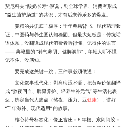
契尼科夫 “酸奶长寿” 假说，到全球学界、消费者形成
“益生菌护肠道” 的共识，才有后来养乐多的爆发。
黄精的共识底子极厚：千年典籍背书、现代药理验
证，中医药与养生圈认知稳固。但最大短板是：传统话
语体系，没翻译成现代消费者听得懂、记得住的语言
—— 典籍里的 “补气养阴、健脾润肺”，年轻人听不懂、
记不住、没感知。
要完成这关键一跳，三件事必须做透：
文化叙事现代化：剥离晦涩术语，把黄精价值翻译
成 “熬夜回血、脾胃养护、轻养生补元气” 等生活化表
达，绑定当代人痛点（熬夜、压力、亚
健康
），讲好
“千年滋补、现代适用” 的故事。
核心符号标签化：像正官庄 = 6 年根、东阿阿胶 =