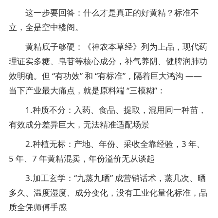
这一步要回答：什么才是真正的好黄精？标准不
立，全是空中楼阁。
黄精底子够硬：《神农本草经》列为上品，现代药
理证实多糖、皂苷等核心成分，补气养阴、健脾润肺功
效明确。但 “有功效” 和 “有标准”，隔着巨大鸿沟 ——
当下产业最大痛点，就是原料端 “三模糊”：
1.种质不分：入药、食品、提取，混用同一种苗，
有效成分差异巨大，无法精准适配场景
2.种植无标：产地、年份、采收全靠经验，3 年、
5 年、7 年黄精混卖，年份溢价无从谈起
3.加工玄学：“九蒸九晒” 成营销话术，蒸几次、晒
多久、温度湿度、成分变化，没有工业化量化标准，品
质全凭师傅手感