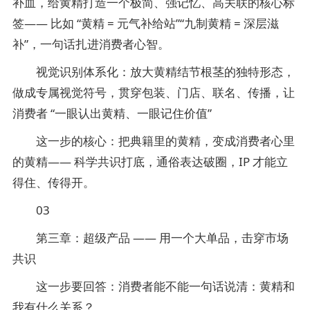
补血，给黄精打造一个极简、强记忆、高关联的核心标
签—— 比如 “黄精 = 元气补给站”“九制黄精 = 深层滋
补”，一句话扎进消费者心智。
视觉识别体系化：放大黄精结节根茎的独特形态，
做成专属视觉符号，贯穿包装、门店、联名、传播，让
消费者 “一眼认出黄精、一眼记住价值”
这一步的核心：把典籍里的黄精，变成消费者心里
的黄精—— 科学共识打底，通俗表达破圈，IP 才能立
得住、传得开。
03
第三章：超级产品 —— 用一个大单品，击穿市场
共识
这一步要回答：消费者能不能一句话说清：黄精和
我有什么关系？