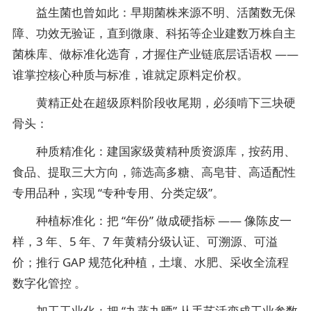
益生菌也曾如此：早期菌株来源不明、活菌数无保
障、功效无验证，直到微康、科拓等企业建数万株自主
菌株库、做标准化选育，才握住产业链底层话语权 ——
谁掌控核心种质与标准，谁就定原料定价权。
黄精正处在超级原料阶段收尾期，必须啃下三块硬
骨头：
种质精准化：建国家级黄精种质资源库，按药用、
食品、提取三大方向，筛选高多糖、高皂苷、高适配性
专用品种，实现 “专种专用、分类定级”。
种植标准化：把 “年份” 做成硬指标 —— 像陈皮一
样，3 年、5 年、7 年黄精分级认证、可溯源、可溢
价；推行 GAP 规范化种植，土壤、水肥、采收全流程
数字化管控 。
加工工业化：把 “九蒸九晒” 从手艺活变成工业参数